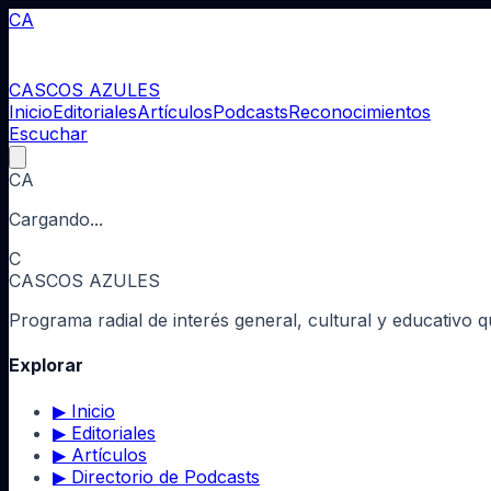
CA
CASCOS AZULES
Inicio
Editoriales
Artículos
Podcasts
Reconocimientos
Escuchar
CA
Cargando...
C
CASCOS AZULES
Programa radial de interés general, cultural y educativo 
Explorar
▶
Inicio
▶
Editoriales
▶
Artículos
▶
Directorio de Podcasts